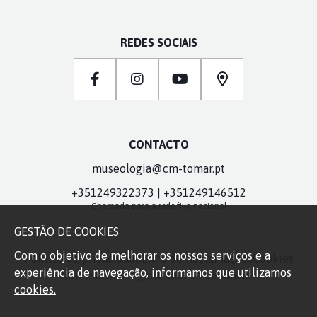
REDES SOCIAIS
CONTACTO
museologia@cm-tomar.pt
+351249322373 | +351249146512
Chamada para a rede fixa nacional
GESTÃO DE COOKIES
Com o objetivo de melhorar os nossos serviços e a
Política de privacidade
Livro de Reclamações
Cookies
experiência de navegação, informamos que utilizamos
Informações legais
Canal de denúncias
cookies.