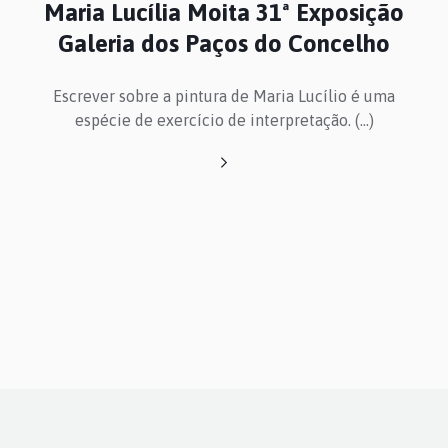
Maria Lucília Moita 31ª Exposição
PROGRAMAÇÃO
Galeria dos Paços do Concelho
Escrever sobre a pintura de Maria Lucílio é uma
COLEÇÕES
espécie de exercício de interpretação. (...)
ARQUIVO
CONTACTOS