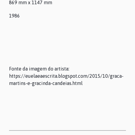
869 mm x 1147 mm
O MUSEU
1986
PROGRAMAÇÃO
COLEÇÕES
Fonte da imagem do artista:
https://euelaeaescrita.blogspot.com/2015/10/graca-
ARQUIVO
martins-e-gracinda-candeias.html
CONTACTOS