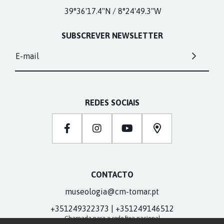
39°36'17.4"N / 8°24'49.3"W
SUBSCREVER NEWSLETTER
E-mail
REDES SOCIAIS
CONTACTO
museologia@cm-tomar.pt
+351249322373 | +351249146512
Chamada para a rede fixa nacional