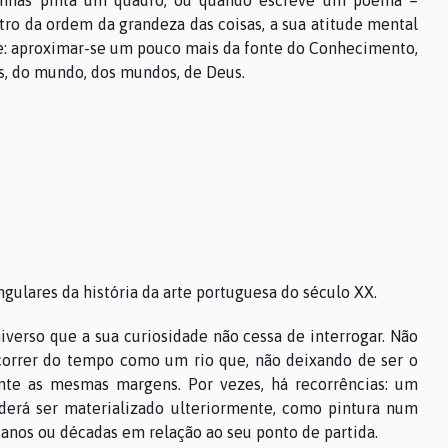
anhas pinta um quadro, ou quando escreve um poema –
 da ordem da grandeza das coisas, a sua atitude mental
te: aproximar-se um pouco mais da fonte do Conhecimento,
os, do mundo, dos mundos, de Deus.
gulares da história da arte portuguesa do século XX.
erso que a sua curiosidade não cessa de interrogar. Não
o correr do tempo como um rio que, não deixando de ser o
e as mesmas margens. Por vezes, há recorrências: um
erá ser materializado ulteriormente, como pintura num
 anos ou décadas em relação ao seu ponto de partida.