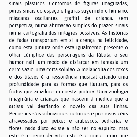
sinais plásticos. Contornos de figuras imaginadas,
puros sinais do espaço e figuras sugerindo o humano,
máscaras oscilantes, graffiti de criança, sem
perspetiva, numa afirmação simples do prazer, sinais
numa cartografia dos milagres possíveis. As histórias
de fadas transportam em si a crença na felicidade,
como esta pintura onde está igualmente presente o
olhar cúmplice das personagens da fábula, o seu
humor naif, um modo de disfarçar em fantasia um
certo vazio, uma certa solidão. A melancolia dos roxos
e dos lilases é a ressonância musical criando uma
profundidade para as formas que flutuam, para os
frutos que amadurecem nesta pintura. Uma zoologia
imaginária e crianças que nascem à medida que a
artista vai desfiando o novelo das suas linhas.
Pequenos sóis submarinos, noturnos e preciosos céus
atravessados por peixes e arabescos, pedrarias e
flores, nada disto existe a não ser no espírito, mas
este é o reino da arte, este é o único reino que