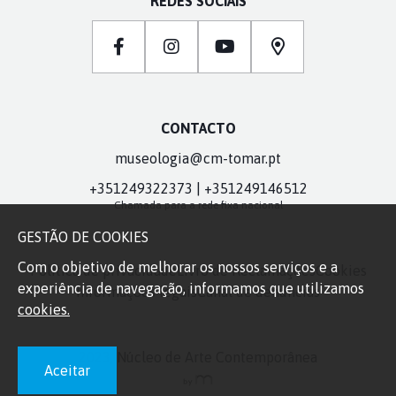
REDES SOCIAIS
CONTACTO
museologia@cm-tomar.pt
+351249322373 | +351249146512
Chamada para a rede fixa nacional
GESTÃO DE COOKIES
Com o objetivo de melhorar os nossos serviços e a
Política de privacidade
Livro de Reclamações
Cookies
experiência de navegação, informamos que utilizamos
Informações legais
Canal de denúncias
cookies.
2023, Núcleo de Arte Contemporânea
Aceitar