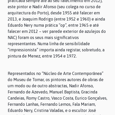
praticada sempre até ao seu falecimento em 2012),
COLEÇÕES
este pintor e Nadir Afonso (seu colega no curso de
arquitectura do Porto), desde 1955 até falecer em
2013, e Joaquim Rodrigo (entre 1952 e 1960) e ainda
ARQUIVO
Eduardo Nery numa prática “op”, entre 1965 e até
falecer em 2012 – ver parede exterior de azulejos do
NAC) foram os seus mais significativos
CONTACTOS
representantes. Numa linha de sensibilidade
“impressionista” importa ainda registar, sobretudo, a
pintura de Menez, entre 1954 e 1972.
Representados no “Núcleo de Arte Contemporânea”
do Museu de Tomar, os pintores autores de obras de
um modo ou de outro abstractas, Nadir Afonso,
Fernando de Azevedo, Manuel Baptista, Gracinda
Candeias, Romy Castro, Vasco Costa, Eurico Gonçalves,
Fernando Lanhas, Fernando Lemos, Fala Mariam,
Eduardo Nery, Cristina Valadas, e o escultor José