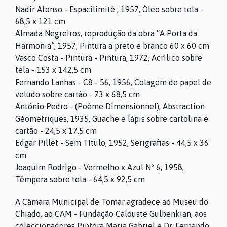
Nadir Afonso - Espacilimité , 1957, Óleo sobre tela -
68,5 x 121 cm
Almada Negreiros, reprodução da obra “A Porta da
Harmonia”, 1957, Pintura a preto e branco 60 x 60 cm
Vasco Costa - Pintura - Pintura, 1972, Acrílico sobre
tela - 153 x 142,5 cm
Fernando Lanhas - C8 - 56, 1956, Colagem de papel de
veludo sobre cartão - 73 x 68,5 cm
António Pedro - (Poème Dimensionnel), Abstraction
Géométriques, 1935, Guache e lápis sobre cartolina e
cartão - 24,5 x 17,5 cm
Edgar Pillet - Sem Título, 1952, Serigrafias - 44,5 x 36
cm
Joaquim Rodrigo - Vermelho x Azul Nº 6, 1958,
Têmpera sobre tela - 64,5 x 92,5 cm
A Câmara Municipal de Tomar agradece ao Museu do
Chiado, ao CAM - Fundação Calouste Gulbenkian, aos
coleccionadores Pintora Maria Gabriel e Dr. Fernando