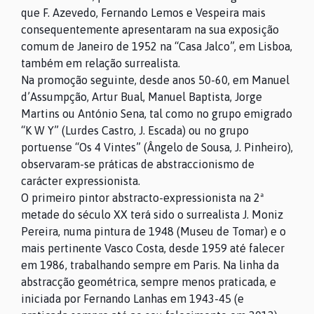
que F. Azevedo, Fernando Lemos e Vespeira mais
consequentemente apresentaram na sua exposição
comum de Janeiro de 1952 na “Casa Jalco”, em Lisboa,
também em relação surrealista.
Na promoção seguinte, desde anos 50-60, em Manuel
d’Assumpção, Artur Bual, Manuel Baptista, Jorge
Martins ou António Sena, tal como no grupo emigrado
“K W Y” (Lurdes Castro, J. Escada) ou no grupo
portuense “Os 4 Vintes” (Ângelo de Sousa, J. Pinheiro),
observaram-se práticas de abstraccionismo de
carácter expressionista.
O primeiro pintor abstracto-expressionista na 2ª
O MUSEU
metade do século XX terá sido o surrealista J. Moniz
Pereira, numa pintura de 1948 (Museu de Tomar) e o
mais pertinente Vasco Costa, desde 1959 até falecer
PROGRAMAÇÃO
em 1986, trabalhando sempre em Paris. Na linha da
abstracção geométrica, sempre menos praticada, e
iniciada por Fernando Lanhas em 1943-45 (e