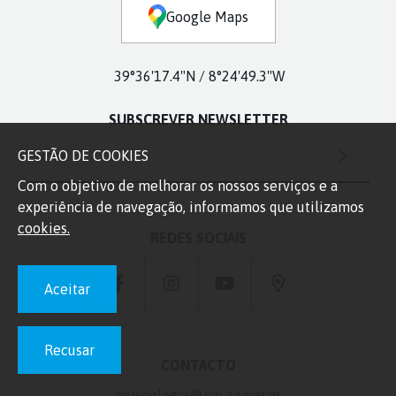
Google Maps
39°36'17.4"N / 8°24'49.3"W
SUBSCREVER NEWSLETTER
GESTÃO DE COOKIES
E-mail
Com o objetivo de melhorar os nossos serviços e a
experiência de navegação, informamos que utilizamos
cookies.
REDES SOCIAIS
Aceitar
Recusar
CONTACTO
museologia@cm-tomar.pt