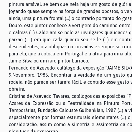
pintura amável, se bem que nela haja um gosto de glória e
jogando quase sempre na força de grandes opostos, o verde
ainda, uma pintura frontal (…) o contrário portanto do ge
Douro, este pintor conhece a vertigem do caminho entre
e calmas (…) Caldeiam-se nele as invulgares qualidades
paixão ( …) em que cada quadro seu se lê (…) em conti
descendentes, ora oblíquas ou curvadas e sempre se corre
para ela, que a coloca em Portugal e a atira para uma altu
Jaime Silva ou um raro pintor barroco.
Fernando de Azevedo, catálogo da exposição “JAIME SILVA
9.Novembro, 1985. Encontrar a verdade de um gesto qu
rodeia, não parece ser tarefa fácil, e contudo esse ges
obreira.
Cristina de Azevedo Tavares, catálogos das exposições “Pi
Azares da Expressão ou a Teatralidade na Pintura Por
Temporárias, Fundação Calouste Gulbenkian, 1987 (…) a vib
espacialmente por formas estruturais elementares (…) o
consideração, assim como a simetria e assimetria da c
plenitude da expressão,