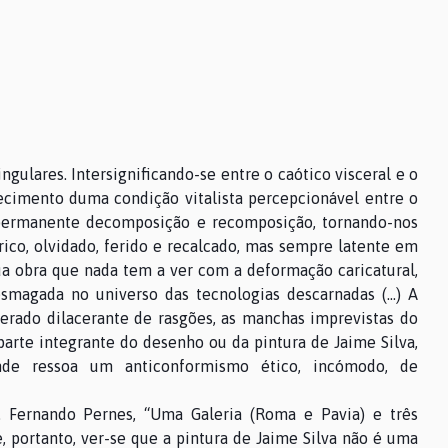
ngulares. Intersignificando-se entre o caótico visceral e o
ecimento duma condição vitalista percepcionável entre o
 permanente decomposição e recomposição, tornando-nos
co, olvidado, ferido e recalcado, mas sempre latente em
ua obra que nada tem a ver com a deformação caricatural,
magada no universo das tecnologias descarnadas (…) A
perado dilacerante de rasgões, as manchas imprevistas do
parte integrante do desenho ou da pintura de Jaime Silva,
onde ressoa um anticonformismo ético, incómodo, de
a. Fernando Pernes, “Uma Galeria (Roma e Pavia) e três
e, portanto, ver-se que a pintura de Jaime Silva não é uma