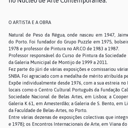
no Núcleo de Arte Contemporânea.
O ARTISTA E A OBRA
Natural de Peso da Régua, onde nasceu em 1947, Jaime 
do Porto. Foi fundador do Grupo Puzzle em 1975, bolse
1978 e professor de Pintura no AR.CO de 1983 a 1987.
Professor responsável do Curso de Pintura da Sociedade N
da Galeria Municipal de Montijo de 1999 a 2011.
Fez parte do júri de várias exposições e comissariou vár
SNBA. Foi agraciado com a medalha de mérito atribuída p
Expõe individualmente desde 1976, com a sua estreia no
locais como o Centro Cultural Português da Fundação Cal
Sociedade Nacional de Belas Artes, em Lisboa; a Coopera
Galeria K 61, em Amesterdão; a Galeria de S. Bento, em L
da Faculdade de Belas-Artes, no Porto.
Entre várias dezenas de exposições colectivas que integr
e 1978); os Encontros Internacionais de Arte, em Viana do