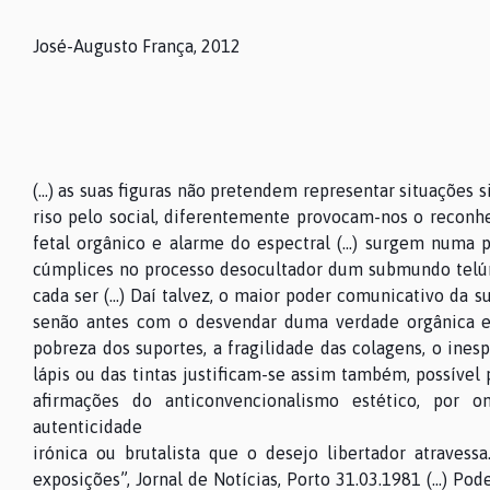
José-Augusto França, 2012
(…) as suas figuras não pretendem representar situações si
riso pelo social, diferentemente provocam-nos o reconh
fetal orgânico e alarme do espectral (…) surgem numa
cúmplices no processo desocultador dum submundo telúri
cada ser (…) Daí talvez, o maior poder comunicativo da s
senão antes com o desvendar duma verdade orgânica es
pobreza dos suportes, a fragilidade das colagens, o ines
lápis ou das tintas justificam-se assim também, possível 
afirmações do anticonvencionalismo estético, por 
autenticidade
irónica ou brutalista que o desejo libertador atravess
exposições”, Jornal de Notícias, Porto 31.03.1981 (…) Pod