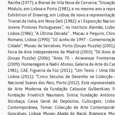
Rainha (1977); a Bienal de Vila Nova de Cerveira; “Situaçã
Módulo, em Lisboa e Porto (1981); e no mesmo ano a repre
Exhibition of Drawing, em Lisboa; de novo a representaçã
Trienal da Índia, em Nova Deli (1982); a I Exposição Nacio
Jovens Pintores Portugueses”, no Instituto Alemão, Lisboa 
Lisboa (1986); “A Última Década” , Macau e Pequim, China 
Romano, Lisboa (1990); “10 Junho de 1997 - Comemoração d
Cidade”, Museu de Serralves, Porto (Grupo Puzzle) (2001); “1
Feira de Arte Independente de Madrid (2003); “50 Anos d
(Grupo Puzzle) (2006); “Anos 70 – Atravessar Fronteira
(2009); Homenagem a Nadir Afonso, Galeria de Arte do Casi
1981), CAE, Figueira da Foz (2011); “Um Texto / Uma O
Lisboa (2011); “Cinco Séculos de Desenho na Colecção
Nacional Soares dos Reis, Porto (2012). Está representado
de Arte Moderna da Fundação Calouste Gulbenkian; Fun
Fundação Friedrich Naumann, Sintra; Fundação António
Alcobaça; Caixa Geral de Depósitos, Culturgest, Lisb
Contemporânea, Tomar; Colecção de Arte Contemporâne
Gonçalves, Lisboa; Museu Abade de Baçal, Bragança; Mus