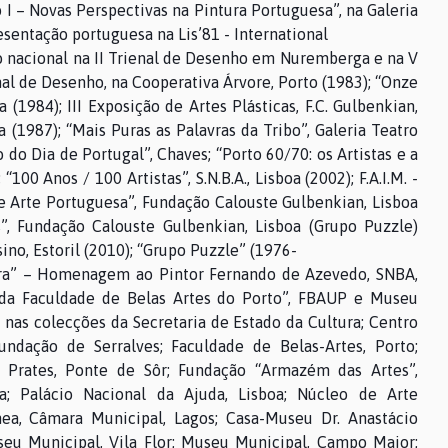
o I – Novas Perspectivas na Pintura Portuguesa”, na Galeria
sentação portuguesa na Lis’81 - International
o nacional na II Trienal de Desenho em Nuremberga e na V
nal de Desenho, na Cooperativa Árvore, Porto (1983); “Onze
(1984); III Exposição de Artes Plásticas, F.C. Gulbenkian,
(1987); “Mais Puras as Palavras da Tribo”, Galeria Teatro
o Dia de Portugal”, Chaves; “Porto 60/70: os Artistas e a
00 Anos / 100 Artistas”, S.N.B.A., Lisboa (2002); F.A.I.M. -
e Arte Portuguesa”, Fundação Calouste Gulbenkian, Lisboa
s”, Fundação Calouste Gulbenkian, Lisboa (Grupo Puzzle)
no, Estoril (2010); “Grupo Puzzle” (1976-
bra” – Homenagem ao Pintor Fernando de Azevedo, SNBA,
 da Faculdade de Belas Artes do Porto”, FBAUP e Museu
 nas colecções da Secretaria de Estado da Cultura; Centro
dação de Serralves; Faculdade de Belas-Artes, Porto;
 Prates, Ponte de Sôr; Fundação “Armazém das Artes”,
oa; Palácio Nacional da Ajuda, Lisboa; Núcleo de Arte
a, Câmara Municipal, Lagos; Casa-Museu Dr. Anastácio
eu Municipal, Vila Flor; Museu Municipal, Campo Maior;