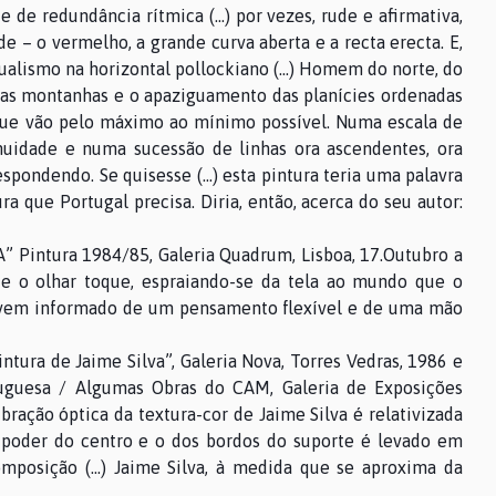
 de redundância rítmica (…) por vezes, rude e afirmativa,
 – o vermelho, a grande curva aberta e a recta erecta. E,
stualismo na horizontal pollockiano (…) Homem do norte, do
 as montanhas e o apaziguamento das planícies ordenadas
 que vão pelo máximo ao mínimo possível. Numa escala de
nuidade e numa sucessão de linhas ora ascendentes, ora
spondendo. Se quisesse (…) esta pintura teria uma palavra
ra que Portugal precisa. Diria, então, acerca do seu autor:
” Pintura 1984/85, Galeria Quadrum, Lisboa, 17.Outubro a
e o olhar toque, espraiando-se da tela ao mundo que o
to vem informado de um pensamento flexível e de uma mão
ntura de Jaime Silva”, Galeria Nova, Torres Vedras, 1986 e
tuguesa / Algumas Obras do CAM, Galeria de Exposições
ração óptica da textura-cor de Jaime Silva é relativizada
 poder do centro e o dos bordos do suporte é levado em
omposição (…) Jaime Silva, à medida que se aproxima da