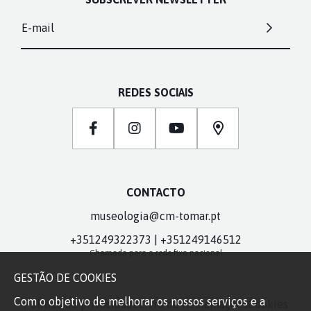
E-mail
REDES SOCIAIS
CONTACTO
museologia@cm-tomar.pt
+351249322373 | +351249146512
Chamada para a rede fixa nacional
GESTÃO DE COOKIES
Com o objetivo de melhorar os nossos serviços e a
Política de privacidade
Livro de Reclamações
Cookies