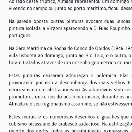
Ao lado deste tríptico, Almada representou um domingo n
vivendo no campo ou junto ao porto marítimo, ficou, dess
Na parede oposta, outras pinturas evocam duas lendas p
pintura isolada, a Virgem aparecendo a D. Fuas Roupinho. 
português.
Na Gare Marítima da Rocha de Conde de Óbidos (1946-1949)
vida lisboeta ao domingo, junto ao Rio Tejo, e o outro, 
foram tratados através de um desenho geométrico de raiz 
Estas pinturas causaram admiração e polémica. Elas 
provocando por isso a desconfiança dos mais velhos. E 
neorrealismo e o abstracionismo. As admiráveis síntese
promotores entre nós do pós-modernismo, durante os anos
Almada e o seu regionalismo assumido, se não estivessem 
Estes murais e os numerosos desenhos e guaches que A
cubismo picassiano de arabesco audacioso. Na estilização
recorte dos perfis, todas as possibilidades expressivas 