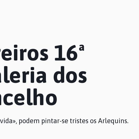
iros 16ª
leria dos
ncelho
 vida», podem pintar-se tristes os Arlequins.