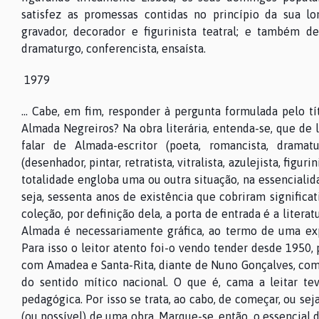
satisfez as promessas contidas no princípio da sua long
gravador, decorador e figurinista teatral; e também de 
dramaturgo, conferencista, ensaísta.
1979
… Cabe, em fim, responder à pergunta formulada pelo tít
Almada Negreiros? Na obra literária, entenda-se, que de l
falar de Almada-escritor (poeta, romancista, dramatu
(desenhador, pintar, retratista, vitralista, azulejista, figu
totalidade engloba uma ou outra situação, na essencialida
seja, sessenta anos de existência que cobriram signific
coleção, por definição dela, a porta de entrada é a litera
Almada é necessariamente gráfica, ao termo de uma expr
Para isso o leitor atento foi-o vendo tender desde 1950,
com Amadea e Santa-Rita, diante de Nuno Gonçalves, como
do sentido mítico nacional. O que é, cama a leitar te
pedagógica. Por isso se trata, ao cabo, de começar, ou sej
(ou possível) de uma obra. Marque-se, então, o essencial 