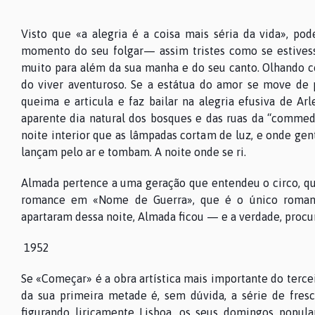
Visto que «a alegria é a coisa mais séria da vida», pod
momento do seu folgar— assim tristes como se estivesse
muito para além da sua manha e do seu canto. Olhando co
do viver aventuroso. Se a estátua do amor se move de 
queima e articula e faz bailar na alegria efusiva de A
aparente dia natural dos bosques e das ruas da “commedi
noite interior que as lâmpadas cortam de luz, e onde gen
lançam pelo ar e tombam. A noite onde se ri.
Almada pertence a uma geração que entendeu o circo, qu
romance em «Nome de Guerra», que é o único romanc
apartaram dessa noite, Almada ficou — e a verdade, procu
1952
Se «Começar» é a obra artística mais importante do tercei
da sua primeira metade é, sem dúvida, a série de fres
figurando liricamente Lisboa, os seus domingos popul