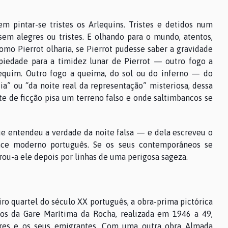
em pintar-se tristes os Arlequins. Tristes e detidos num
m alegres ou tristes. E olhando para o mundo, atentos,
mo Pierrot olharia, se Pierrot pudesse saber a gravidade
piedade para a timidez lunar de Pierrot — outro fogo a
rlequim. Outro fogo a queima, do sol ou do inferno — do
a” ou “da noite real da representação” misteriosa, dessa
te de ficção pisa um terreno falso e onde saltimbancos se
e entendeu a verdade da noite falsa — e dela escreveu o
e moderno português. Se os seus contemporâneos se
rou-a ele depois por linhas de uma perigosa sageza.
ro quartel do século XX português, a obra-prima pictórica
cos da Gare Marítima da Rocha, realizada em 1946 a 49,
ares e os seus emigrantes. Com uma outra obra Almada