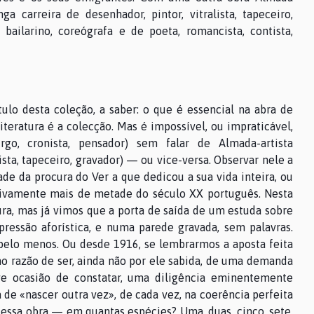
a carreira de desenhador, pintor, vitralista, tapeceiro,
bailarino, coreógrafa e de poeta, romancista, contista,
ulo desta coleção, a saber: o que é essencial na abra de
iteratura é a colecção. Mas é impossível, ou impraticável,
rgo, cronista, pensador) sem falar de Almada-artista
rinista, tapeceiro, gravador) — ou vice-versa. Observar nele a
de da procura do Ver a que dedicou a sua vida inteira, ou
ativamente mais de metade do século XX português. Nesta
tura, mas já vimos que a porta de saída de um estuda sobre
essão aforística, e numa parede gravada, sem palavras.
 pelo menos. Ou desde 1916, se lembrarmos a aposta feita
 razão de ser, ainda não por ele sabida, de uma demanda
ve ocasião de constatar, uma diligência eminentemente
a de «nascer outra vez», de cada vez, na coerência perfeita
dessa obra — em quantas espécies? Uma, duas, cinco, sete,