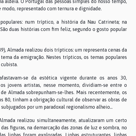
a aldeia. O Portugal das pessoas simples do nosso tempo,
e modo, representado com ternura e dignidade.
opulares: num tríptico, a história da Nau Catrineta; na
São duas histórias com fim feliz, segundo o gosto popular
, Almada realizou dois trípticos: um representa cenas da
o tema da emigração. Nestes trípticos, os temas populares
cubista.
afastavam-se da estética vigente durante os anos 30,
os jovens artistas, nesse momento, dividiam-se entre o
s de Almada sobrepunham-se-lhes. Mais recentemente, os
 80, tinham a obrigação cultural de observar as obras de
subjugados por um paradoxal regionalismo alheio...
lmada realizou simultaneamente, atualizaram um certo
 das figuras, na demarcação das zonas de luz e sombra, no
das linhas foram exploradas. Linhas estruturantes, linhas