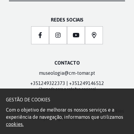
REDES SOCIAIS
CONTACTO
museologia@cm-tomar.pt
+351249322373 | +351249146512
Chamada para a rede fixa nacional
GESTÃO DE COOKIES
Com o objetivo de melhorar os nossos serviços e a
Política de privacidade
Livro de Reclamações
Cookies
experiência de navegação, informamos que utilizamos
Informações legais
Canal de denúncias
cookies.