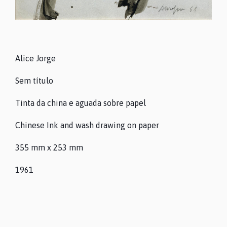
PROGRAMAÇÃO
Alice Jorge
COLEÇÕES
Sem título
ARQUIVO
Tinta da china e aguada sobre papel
Chinese Ink and wash drawing on paper
CONTACTOS
355 mm x 253 mm
1961